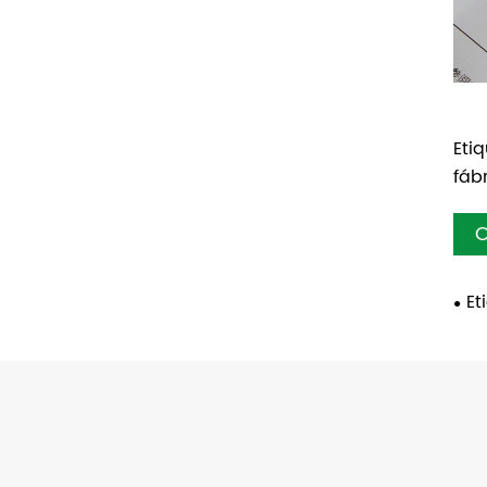
Eti
fáb
C
Et