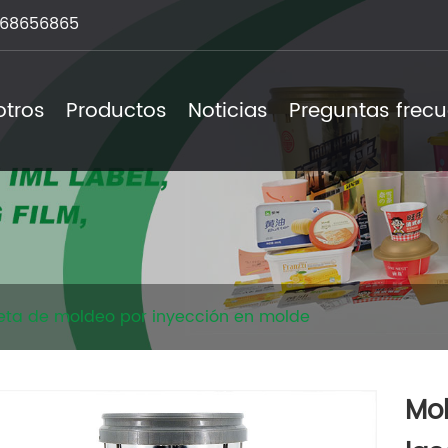
68656865
otros
Productos
Noticias
Preguntas frec
ueta de moldeo por inyección en molde
Mol