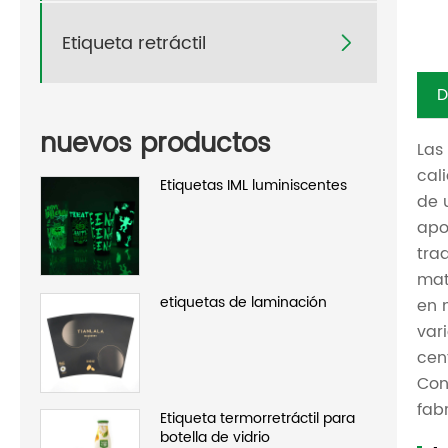
Etiqueta retráctil

D
nuevos productos
Las
cal
Etiquetas IML luminiscentes
de 
apo
tra
mat
etiquetas de laminación
en 
var
cen
Con
fab
Etiqueta termorretráctil para
botella de vidrio