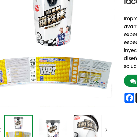
lac
Impre
avan
exper
espec
inyec
diseñ
soluc