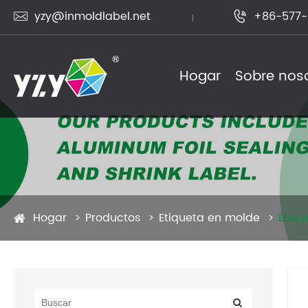
yzy@inmoldlabel.net
+86-577-


Hogar
Sobre nos
Productos
Hogar
Productos
Etiqueta en molde
Etiq