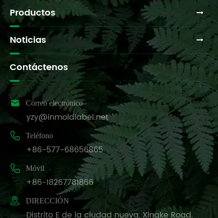
Productos
Noticias
Contáctenos

Correo electrónico
yzy@inmoldlabel.net

Teléfono
+86-577-68656865

Móvil
+86-18267781866

DIRECCIÓN
Distrito E de la ciudad nueva, Xingke Road,